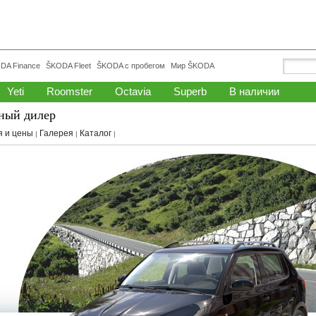
DA Finance
ŠKODA Fleet
ŠKODA с пробегом
Мир ŠKODA
Yeti
Roomster
Octavia
Superb
В наличии
ный дилер
я и цены
Галерея
Каталог
|
|
|