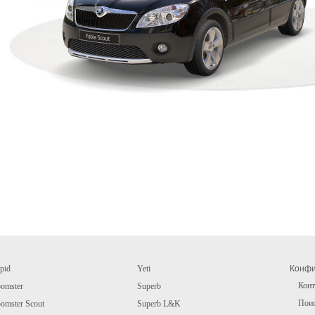
pid
Yeti
Конфи
Конт
omster
Superb
Пои
omster Scout
Superb L&K