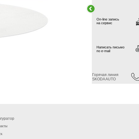
On-line запись
на сервис
Написать письмо
по e-mail
Горячая линия
SKODA AUTO
гуратор
акты
ск