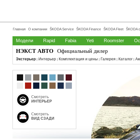
Главная
О компании
ŠKODA Service
ŠKODA Finance
ŠKODA Fleet
ŠKODA с
Модели
Rapid
Fabia
Yeti
Roomster
Oc
НЭКСТ АВТО
Официальный дилер
Экстерьер
Интерьер
Комплектация и цены
Галерея
Каталог
Ак
|
|
|
|
|
Смотреть
ИНТЕРЬЕР
Смотреть
ВИД СЗАДИ