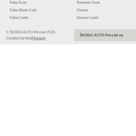
Fabia Scout
Roomster Scout
Fabia Monte Carlo
Octavia
Fabia Combi
Octavia Combi
© ŠKODA AUTO Россия
2026
ŠKODA AUTO Россия на
Created by
Ais@
Desi
g
n