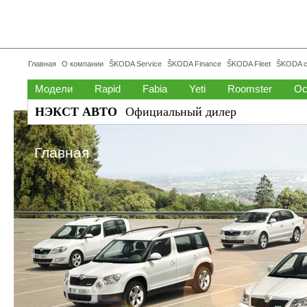
Главная
О компании
ŠKODA Service
ŠKODA Finance
ŠKODA Fleet
ŠKODA с
Модели
Rapid
Fabia
Yeti
Roomster
Oc
НЭКСТ АВТО
Официальный дилер
Главная